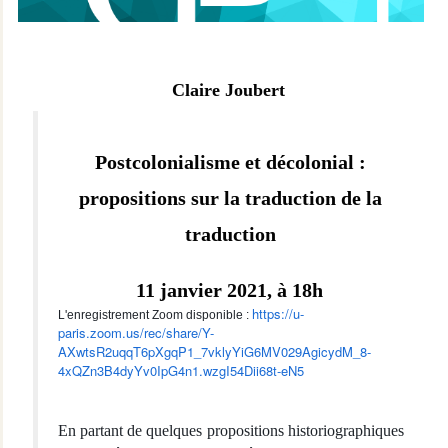
Claire Joubert
Postcolonialisme et décolonial :
propositions sur la traduction de la
traduction
11 janvier 2021, à 18h
https://u-
L'enregistrement Zoom disponible :
paris.zoom.us/rec/share/Y-
AXwtsR2uqqT6pXgqP1_7vklyYiG6MV029AgicydM_8-
4xQZn3B4dyYv0IpG4n1.wzgI54Dii68t-eN5
En partant de quelques propositions historiographiques