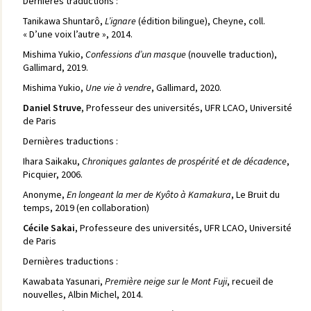
Dernières traductions :
Tanikawa Shuntarô,
L’ignare
(édition bilingue), Cheyne, coll.
« D’une voix l’autre », 2014.
Mishima Yukio,
Confessions d’un masque
(nouvelle traduction),
Gallimard, 2019.
Mishima Yukio,
Une vie à vendre
, Gallimard, 2020.
Daniel Struve
, Professeur des universités, UFR LCAO, Université
de Paris
Dernières traductions :
Ihara Saikaku,
Chroniques galantes de prospérité et de décadence
,
Picquier, 2006.
Anonyme,
En longeant la mer de Kyôto à Kamakura
, Le Bruit du
temps, 2019 (en collaboration)
Cécile Sakai
, Professeure des universités, UFR LCAO, Université
de Paris
Dernières traductions :
Kawabata Yasunari,
Première neige sur le Mont Fuji
, recueil de
nouvelles, Albin Michel, 2014.