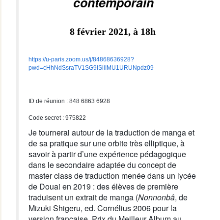
contemporain
8 février 2021, à 18h
https://u-paris.zoom.us/j/84868636928?
pwd=cHhNdSsraTV1SG9ISllIMU1URUNpdz09
ID de réunion : 848 6863 6928
Code secret : 975822
Je tournerai autour de la traduction de manga et
de sa pratique sur une orbite très elliptique, à
savoir à partir d’une expérience pédagogique
dans le secondaire adaptée du concept de
master class de traduction menée dans un lycée
de Douai en 2019 : des élèves de première
traduisent un extrait de manga (
Nonnonbâ
, de
Mizuki Shigeru, ed. Cornélius 2006 pour la
version française, Prix du Meilleur Album au