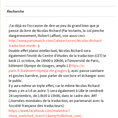
Recherche
J'ai déjà eu l'occasion de dire un peu du grand bien que je
pense du livre de Nicolas Richard (Par Instants, le sol penche
dangereusement, Robert Laffont, voir aussi ceci :
http://www.parismatch.com/Culture/Livres/Nicolas-Richard-
traducteur-mode...
).
Double effet plaisir intellectuel, Nicolas Richard sera
également l'invité du Centre d'études de la traduction (CET) le
lundi 11 octobre, de 18h00 à 20h00, à l'Université de Paris,
bâtiment Olympe de Gouges, amphi 1 (
https://u-
paris.fr/batiment-olympe-de-gouges/
), avec passe sanitaire
et gestes barrière, pour parler de son livre et échanger avec
le public.
Il y aura même un triple effet, car le même Nicolas Richard
(mais y en a-t-il un autre ?) sera également à Lille le vendredi
24 septembre, de 13h30 à 15h00, dans le cadre des JMT
(Journées mondiales de la traduction, en partenariat avec la
Société française des traducteurs) :
https://www.facebook.com/melextra/?
show_switched_toast=1&amp%3Bshow_swit...